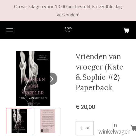
Op werkdagen voor 13:00 uur besteld, is dezelfde dag
Ga
verzonden!
direct
naar
de
hoofdinhoud
Vrienden van
vroeger (Kate
& Sophie #2)
Paperback
€ 20,00
In
winkelwagen