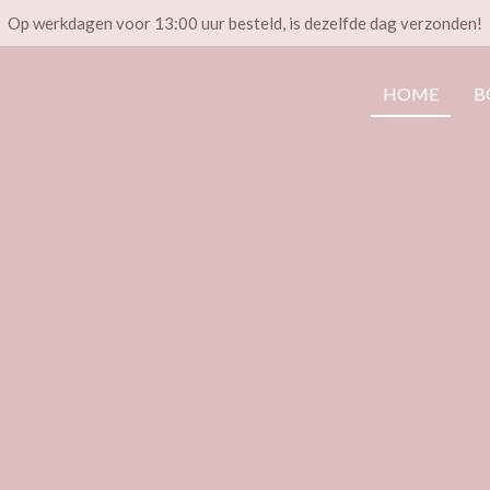
Op werkdagen voor 13:00 uur besteld, is dezelfde dag verzonden!
HOME
B