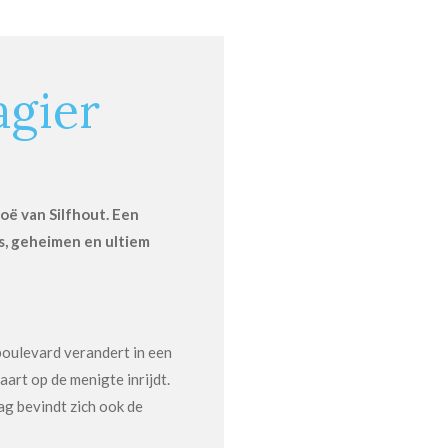
agier
oë van Silfhout. Een
ns, geheimen en ultiem
oulevard verandert in een
art op de menigte inrijdt.
ag bevindt zich ook de